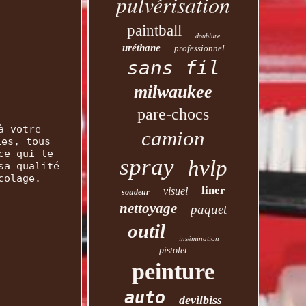
pulvérisation
paintball
doublure
uréthane
professionnel
sans fil
milwaukee
pare-chocs
à votre
camion
ies, tous
ce qui le
spray
hvlp
sa qualité
colage.
liner
visuel
soudeur
nettoyage
paquet
outil
insémination
pistolet
peinture
auto
devilbiss