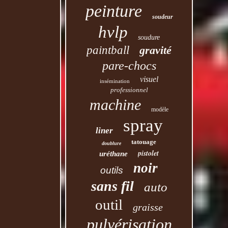
peinture
soudeur
hvlp
soudure
paintball
gravité
pare-chocs
visuel
insémination
professionnel
machine
modèle
spray
liner
tatouage
doublure
pistolet
uréthane
noir
outils
sans fil
auto
outil
graisse
pulvérisation