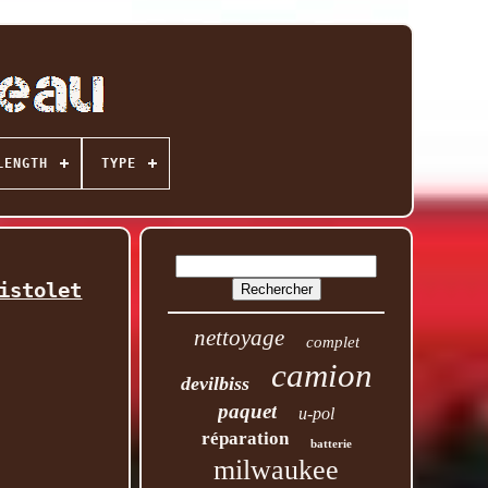
LENGTH
TYPE
istolet
nettoyage
complet
camion
devilbiss
paquet
u-pol
réparation
batterie
milwaukee