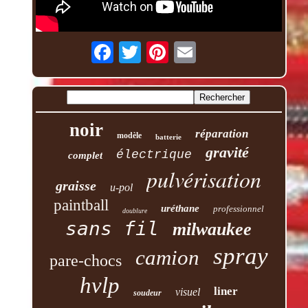
noir
réparation
modèle
batterie
gravité
électrique
complet
pulvérisation
graisse
u-pol
paintball
uréthane
professionnel
doublure
sans fil
milwaukee
spray
camion
pare-chocs
hvlp
liner
visuel
soudeur