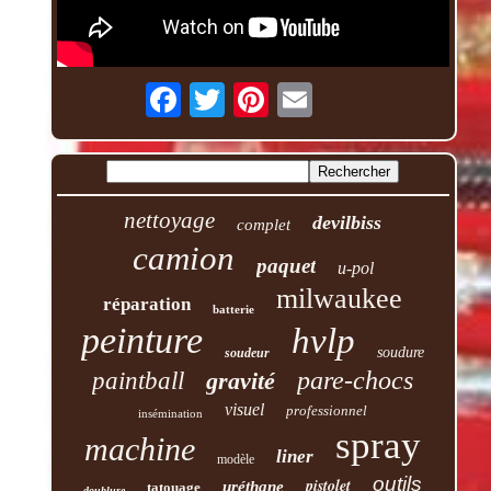
nettoyage
devilbiss
complet
camion
paquet
u-pol
milwaukee
réparation
batterie
peinture
hvlp
soudure
soudeur
pare-chocs
paintball
gravité
visuel
professionnel
insémination
spray
machine
liner
modèle
outils
pistolet
uréthane
tatouage
doublure