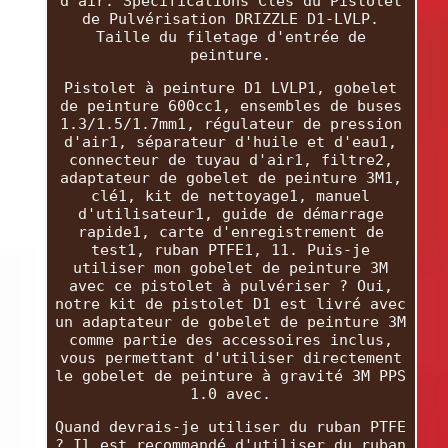
d'air. Spécifications Clés du Pistolet
de Pulvérisation DRIZZLE D1-LVLP.
Taille du filetage d'entrée de
peinture.
Pistolet à peinture D1 LVLP1, gobelet
de peinture 600cc1, ensembles de buses
1.3/1.5/1.7mm1, régulateur de pression
d'air1, séparateur d'huile et d'eau1,
connecteur de tuyau d'air1, filtre2,
adaptateur de gobelet de peinture 3M1,
clé1, kit de nettoyage1, manuel
d'utilisateur1, guide de démarrage
rapide1, carte d'enregistrement de
test1, ruban PTFE1, 11. Puis-je
utiliser mon gobelet de peinture 3M
avec ce pistolet à pulvériser ? Oui,
notre kit de pistolet D1 est livré avec
un adaptateur de gobelet de peinture 3M
comme partie des accessoires inclus,
vous permettant d'utiliser directement
le gobelet de peinture à gravité 3M PPS
1.0 avec.
Quand devrais-je utiliser du ruban PTFE
? Il est recommandé d'utiliser du ruban