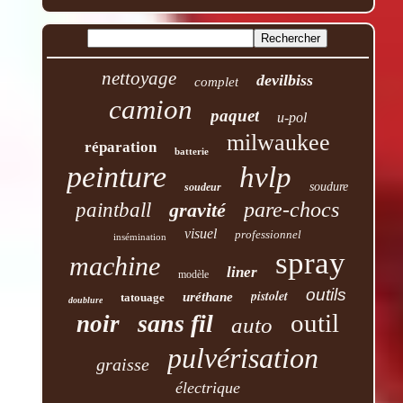
nettoyage
devilbiss
complet
camion
paquet
u-pol
milwaukee
réparation
batterie
peinture
hvlp
soudure
soudeur
pare-chocs
paintball
gravité
visuel
professionnel
insémination
spray
machine
liner
modèle
outils
pistolet
uréthane
tatouage
doublure
outil
sans fil
noir
auto
pulvérisation
graisse
électrique