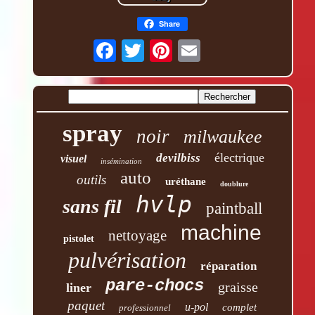
Share
spray
noir
milwaukee
électrique
devilbiss
visuel
insémination
auto
outils
uréthane
doublure
hvlp
sans fil
paintball
machine
nettoyage
pistolet
pulvérisation
réparation
pare-chocs
graisse
liner
paquet
u-pol
complet
professionnel