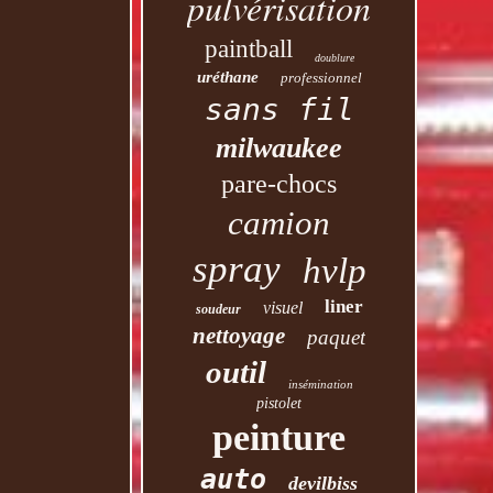
pulvérisation
paintball
doublure
uréthane
professionnel
sans fil
milwaukee
pare-chocs
camion
spray
hvlp
liner
visuel
soudeur
nettoyage
paquet
outil
insémination
pistolet
peinture
auto
devilbiss