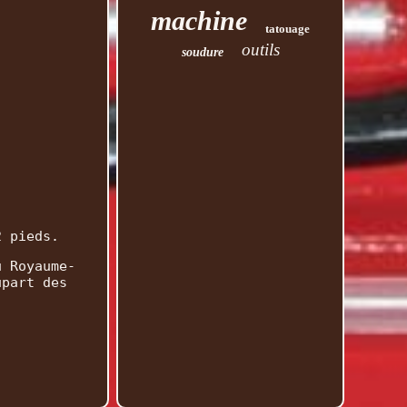
machine
tatouage
outils
soudure
2 pieds.
u Royaume-
upart des