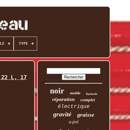
LE
TYPE
 22 L, 17
noir
modèle
batterie
réparation
complet
électrique
gravité
graisse
u-pol