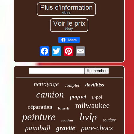
Share
nettoyage
devilbiss
complet
camion
paquet
u-pol
milwaukee
réparation
batterie
peinture
hvlp
soudure
soudeur
pare-chocs
paintball
gravité