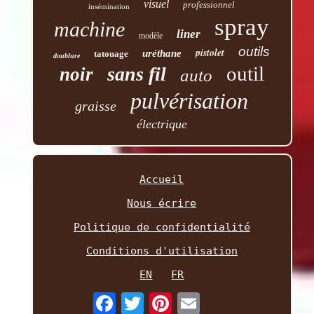
visuel
professionnel
insémination
spray
machine
liner
modèle
outils
pistolet
uréthane
tatouage
doublure
outil
sans fil
noir
auto
pulvérisation
graisse
électrique
Accueil
Nous écrire
Politique de confidentialité
Conditions d'utilisation
EN
FR