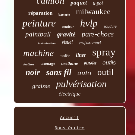
camion
paquet
u-pol
milwaukee
réparation
batterie
peinture
hvlp
soudure
soudeur
pare-chocs
paintball
gravité
visuel
professionnel
insémination
spray
machine
liner
modèle
outils
pistolet
uréthane
tatouage
doublure
outil
sans fil
noir
auto
pulvérisation
graisse
électrique
Accueil
Nous écrire