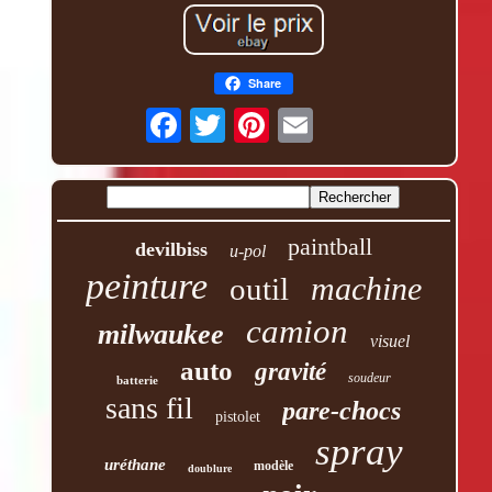
Share
paintball
devilbiss
u-pol
peinture
machine
outil
camion
milwaukee
visuel
auto
gravité
soudeur
batterie
sans fil
pare-chocs
pistolet
spray
uréthane
modèle
doublure