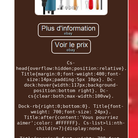
Cs-
head{overflow:hidden;position:relative}.
Title{margin:0;font-weight:400;font-
size:14px;padding:5px 10px}. Dc-
dock:hover{width:117px;background-
position:bottom right}. Dc-
cs{clear:both;max-width:100vw}.
Dock-rb{right:0;bottom:0}. Title{font-
weight: 700;font-size: 24px}.
Title:after{content:'Vous pourriez
aimer';color: #FFFFFF}. Cs-list>li:nth-
child(n+7){display:none}.