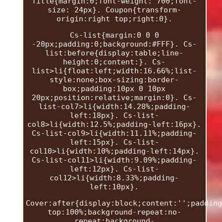
Title{margin:0;font-weight: 700;font-
size: 24px}. Coupon{transform-
origin:right top;right:0}.
Cs-list{margin:0 0 0
-20px;padding:0;background:#FFF}. Cs-
list:before{display:table;line-
height:0;content:}. Cs-
list>li{float:left;width:16.66%;list-
style:none;box-sizing:border-
box;padding:10px 0 10px
20px;position:relative;margin:0}. Cs-
list-col7>li{width:14.28%;padding-
left:18px}. Cs-list-
col8>li{width:12.5%;padding-left:16px}.
Cs-list-col9>li{width:11.11%;padding-
left:15px}. Cs-list-
col10>li{width:10%;padding-left:14px}.
Cs-list-col11>li{width:9.09%;padding-
left:12px}. Cs-list-
col12>li{width:8.33%;padding-
left:10px}.
Cover:after{display:block;content:'';padding
top:100%;background-repeat:no-
repeat;background-