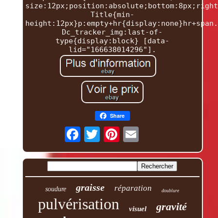
size:12px;position:absolute;bottom:8px;right
Title{min-
height:12px}p:empty+hr{display:none}hr+span.
Dc_tracker_img:last-of-
type{display:block} [data-
lid="166638014296"].
Share
graisse
réparation
soudure
doublure
pulvérisation
gravité
visuel