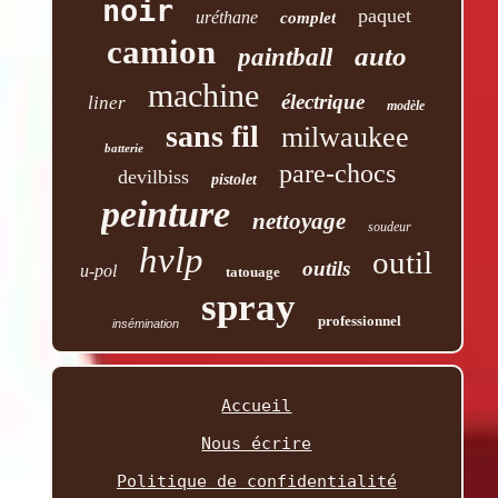
noir
paquet
uréthane
complet
camion
auto
paintball
machine
électrique
liner
modèle
sans fil
milwaukee
batterie
pare-chocs
devilbiss
pistolet
peinture
nettoyage
soudeur
hvlp
outil
outils
u-pol
tatouage
spray
professionnel
insémination
Accueil
Nous écrire
Politique de confidentialité