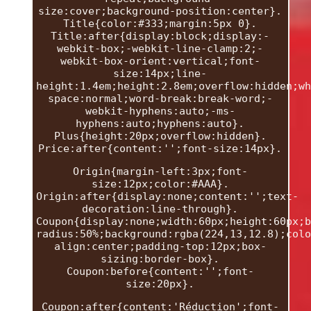
size:cover;background-position:center}.
Title{color:#333;margin:5px 0}.
Title:after{display:block;display:-
webkit-box;-webkit-line-clamp:2;-
webkit-box-orient:vertical;font-
size:14px;line-
height:1.4em;height:2.8em;overflow:hidden;wh
space:normal;word-break:break-word;-
webkit-hyphens:auto;-ms-
hyphens:auto;hyphens:auto}.
Plus{height:20px;overflow:hidden}.
Price:after{content:'';font-size:14px}.
Origin{margin-left:3px;font-
size:12px;color:#AAA}.
Origin:after{display:none;content:'';text-
decoration:line-through}.
Coupon{display:none;width:60px;height:60px;b
radius:50%;background:rgba(224,13,12.8);colo
align:center;padding-top:12px;box-
sizing:border-box}.
Coupon:before{content:'';font-
size:20px}.
Coupon:after{content:'Réduction';font-