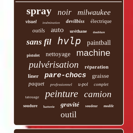
spray
noir
milwaukee
électrique
devilbiss
visuel
insémination
auto
outils
uréthane
doublure
hvlp
sans fil
paintball
machine
nettoyage
pistolet
pulvérisation
réparation
pare-chocs
graisse
liner
paquet
u-pol
complet
professionnel
peinture
camion
tatouage
gravité
soudure
soudeur
modèle
batterie
outil