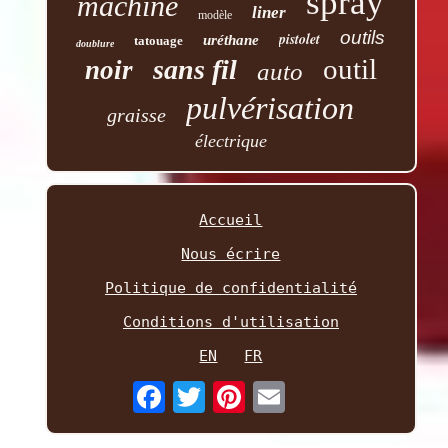
spray
machine
liner
modèle
outils
pistolet
uréthane
tatouage
doublure
outil
sans fil
noir
auto
pulvérisation
graisse
électrique
Accueil
Nous écrire
Politique de confidentialité
Conditions d'utilisation
EN
FR