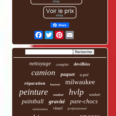
Share
nettoyage
devilbiss
complet
camion
paquet
u-pol
milwaukee
réparation
batterie
peinture
hvlp
soudure
soudeur
pare-chocs
paintball
gravité
visuel
professionnel
insémination