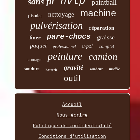
hvlp
sans fil
paintball
machine
nettoyage
pistolet
pulvérisation
réparation
pare-chocs
graisse
liner
paquet
u-pol
complet
professionnel
peinture
camion
tatouage
gravité
soudure
soudeur
modèle
batterie
outil
Accueil
Nous écrire
Politique de confidentialité
Conditions d'utilisation