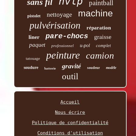
hvlp
sans fil
paintball
machine
nettoyage
pistolet
pulvérisation
réparation
pare-chocs
graisse
liner
paquet
u-pol
complet
professionnel
peinture
camion
tatouage
gravité
soudure
soudeur
modèle
batterie
outil
Accueil
Nous écrire
Politique de confidentialité
Conditions d'utilisation