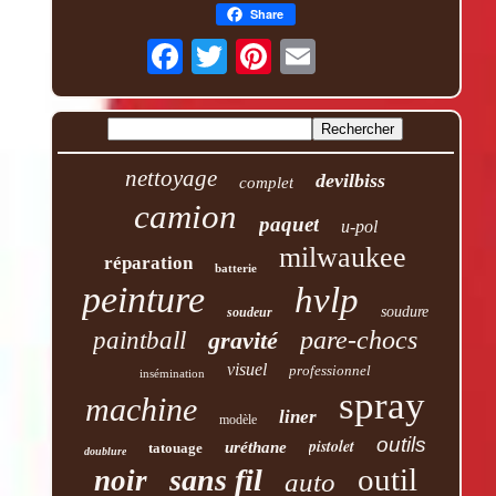
Share
nettoyage
devilbiss
complet
camion
paquet
u-pol
milwaukee
réparation
batterie
peinture
hvlp
soudure
soudeur
pare-chocs
paintball
gravité
visuel
professionnel
insémination
spray
machine
liner
modèle
outils
pistolet
uréthane
tatouage
doublure
outil
sans fil
noir
auto