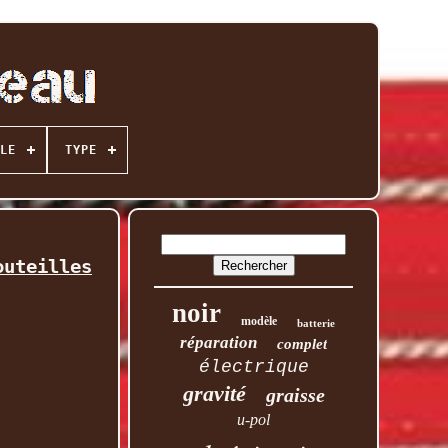
LE
TYPE
outeilles
noir
modèle
batterie
réparation
complet
électrique
gravité
graisse
u-pol