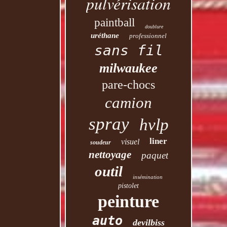
pulvérisation
paintball
doublure
uréthane
professionnel
sans fil
milwaukee
pare-chocs
camion
spray
hvlp
liner
visuel
soudeur
nettoyage
paquet
outil
insémination
pistolet
peinture
auto
devilbiss