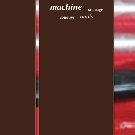
machine
tatouage
outils
soudure