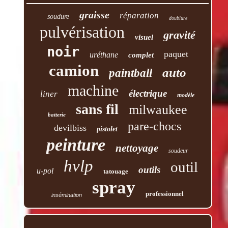
graisse
réparation
soudure
doublure
pulvérisation
gravité
visuel
noir
paquet
uréthane
complet
camion
auto
paintball
machine
électrique
liner
modèle
sans fil
milwaukee
batterie
pare-chocs
devilbiss
pistolet
peinture
nettoyage
soudeur
hvlp
outil
outils
u-pol
tatouage
spray
professionnel
insémination