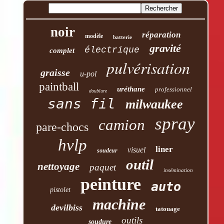
noir
réparation
modèle
batterie
gravité
électrique
complet
pulvérisation
graisse
u-pol
paintball
uréthane
professionnel
doublure
sans fil
milwaukee
spray
camion
pare-chocs
hvlp
liner
visuel
soudeur
outil
nettoyage
paquet
insémination
peinture
auto
pistolet
machine
devilbiss
tatouage
outils
soudure