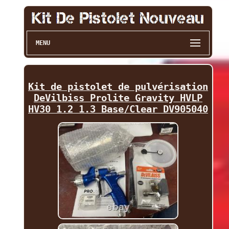
MENU
Kit de pistolet de pulvérisation
DeVilbiss Prolite Gravity HVLP
HV30 1.2 1.3 Base/Clear DV905040