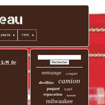
LENGTH
TYPE
 S/M Or
nettoyage
complet
camion
devilbiss
paquet
u-pol
réparation
batterie
milwaukee