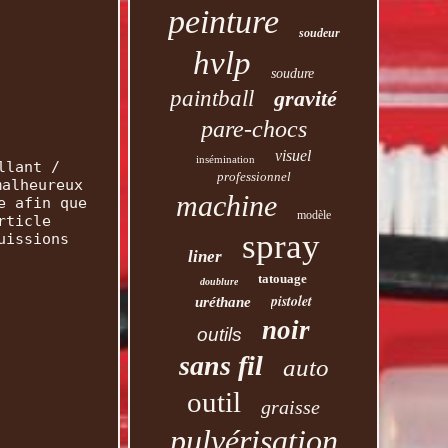
peinture
soudeur
hvlp
soudure
paintball
gravité
pare-chocs
visuel
insémination
llant /
professionnel
malheureux
machine
e afin que
modèle
rticle
spray
uissions
liner
tatouage
doublure
pistolet
uréthane
noir
outils
sans fil
auto
outil
graisse
pulvérisation