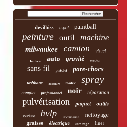
paintball
devilbiss
u-pol
peinture
machine
outil
camion
milwaukee
visuel
auto
gravité
soudeur
batterie
sans fil
pare-chocs
pistolet
spray
uréthane
modèle
doublure
noir
réparation
complet
professionnel
pulvérisation
paquet
outils
hvlp
nettoyage
soudure
insémination
graisse
électrique
liner
tatouage