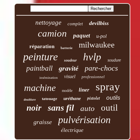
nettoyage
devilbiss
complet
camion
paquet
u-pol
milwaukee
réparation
batterie
peinture
hvlp
soudure
soudeur
pare-chocs
paintball
gravité
visuel
professionnel
insémination
spray
machine
liner
modèle
outils
pistolet
uréthane
tatouage
doublure
outil
sans fil
noir
auto
pulvérisation
graisse
électrique