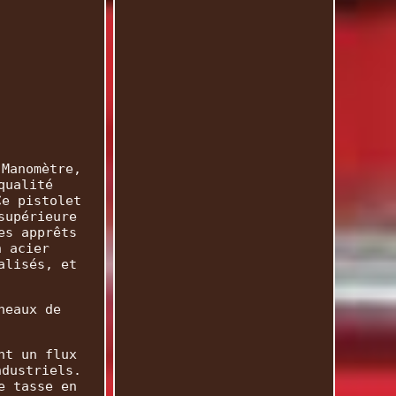
 Manomètre,
qualité
Ce pistolet
supérieure
es apprêts
n acier
alisés, et
neaux de
nt un flux
ndustriels.
e tasse en