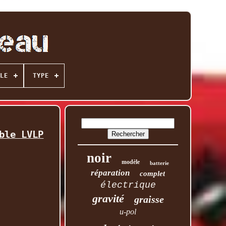
LE
TYPE
ble LVLP
noir
modèle
batterie
réparation
complet
électrique
gravité
graisse
u-pol