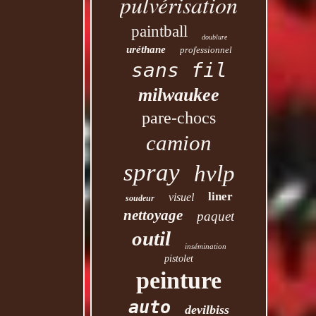
pulvérisation
paintball
doublure
uréthane
professionnel
sans fil
milwaukee
pare-chocs
camion
spray
hvlp
liner
visuel
soudeur
nettoyage
paquet
outil
insémination
pistolet
peinture
auto
devilbiss