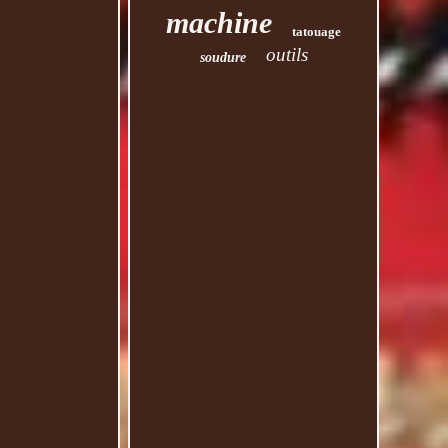
machine
tatouage
outils
soudure