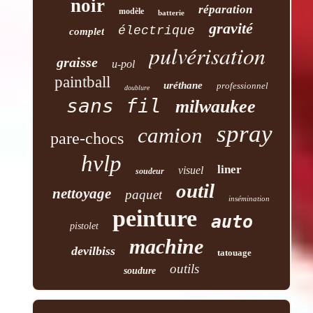
noir
réparation
modèle
batterie
gravité
électrique
complet
pulvérisation
graisse
u-pol
paintball
uréthane
professionnel
doublure
sans fil
milwaukee
spray
camion
pare-chocs
hvlp
liner
visuel
soudeur
outil
nettoyage
paquet
insémination
peinture
auto
pistolet
machine
devilbiss
tatouage
outils
soudure