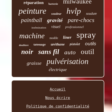
milwaukee
réparation
batterie
peinture
hvlp
soudure
soudeur
pare-chocs
paintball
gravité
visuel
professionnel
insémination
spray
machine
liner
modèle
outils
pistolet
uréthane
tatouage
doublure
outil
sans fil
noir
auto
pulvérisation
graisse
électrique
Accueil
Nous écrire
Politique de confidentialité