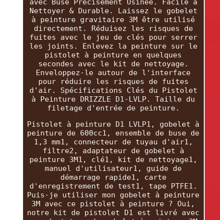
avec Buse Précisément Usinée. Facile à
Nettoyer & Durable. Laissez le gobelet
à peinture gravitaire 3M être utilisé
directement. Réduisez les risques de
fuites avec le jeu de clés pour serrer
les joints. Enlevez la peinture sur le
pistolet à peinture en quelques
secondes avec le kit de nettoyage.
Enveloppez-le autour de l'interface
pour réduire les risques de fuites
d'air. Spécifications Clés du Pistolet
à Peinture DRIZZLE D1-LVLP. Taille du
filetage d'entrée de peinture.
Pistolet à peinture D1 LVLP1, gobelet à
peinture de 600cc1, ensemble de buse de
1,3 mm1, connecteur de tuyau d'air1,
filtre2, adaptateur de gobelet à
peinture 3M1, clé1, kit de nettoyage1,
manuel d'utilisateur1, guide de
démarrage rapide1, carte
d'enregistrement de test1, tape PTFE1.
Puis-je utiliser mon gobelet à peinture
3M avec ce pistolet à peinture ? Oui,
notre kit de pistolet D1 est livré avec