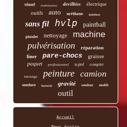
électrique
devilbiss
visuel
insémination
auto
outils
uréthane
doublure
hvlp
sans fil
paintball
machine
nettoyage
pistolet
pulvérisation
réparation
pare-chocs
graisse
liner
paquet
u-pol
complet
professionnel
peinture
camion
tatouage
gravité
soudure
soudeur
modèle
batterie
outil
Accueil
Nous écrire