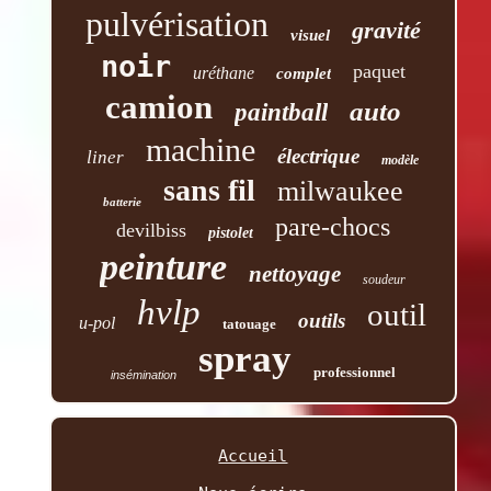
pulvérisation
gravité
visuel
noir
paquet
uréthane
complet
camion
auto
paintball
machine
électrique
liner
modèle
sans fil
milwaukee
batterie
pare-chocs
devilbiss
pistolet
peinture
nettoyage
soudeur
hvlp
outil
outils
u-pol
tatouage
spray
professionnel
insémination
Accueil