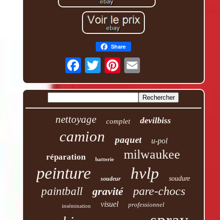
Share
nettoyage
devilbiss
complet
camion
paquet
u-pol
milwaukee
réparation
batterie
peinture
hvlp
soudure
soudeur
pare-chocs
paintball
gravité
visuel
professionnel
insémination