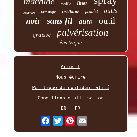
spray
machine
liner
modèle
outils
pistolet
uréthane
tatouage
doublure
outil
sans fil
noir
auto
pulvérisation
graisse
électrique
Accueil
Nous écrire
Politique de confidentialité
Conditions d'utilisation
EN
FR