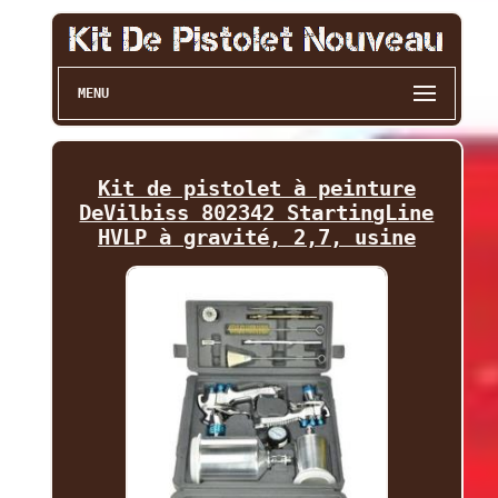
MENU
Kit de pistolet à peinture
DeVilbiss 802342 StartingLine
HVLP à gravité, 2,7, usine