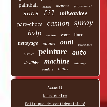
paintball
uréthane
professionnel
doublure
sans fil
milwaukee
spray
camion
pare-chocs
hvlp
liner
visuel
soudeur
outil
nettoyage
paquet
insémination
peinture
auto
pistolet
machine
devilbiss
tatouage
outils
soudure
Accueil
Nous écrire
Politique de confidentialité