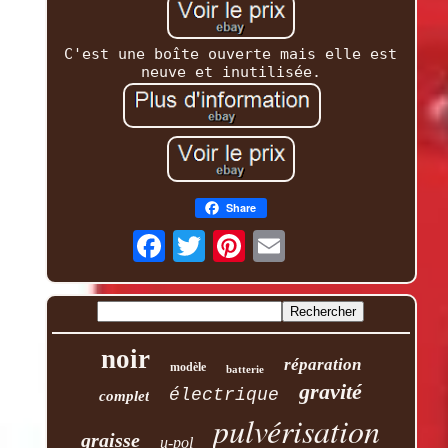
C'est une boîte ouverte mais elle est
neuve et inutilisée.
Share
noir
réparation
modèle
batterie
gravité
électrique
complet
pulvérisation
graisse
u-pol