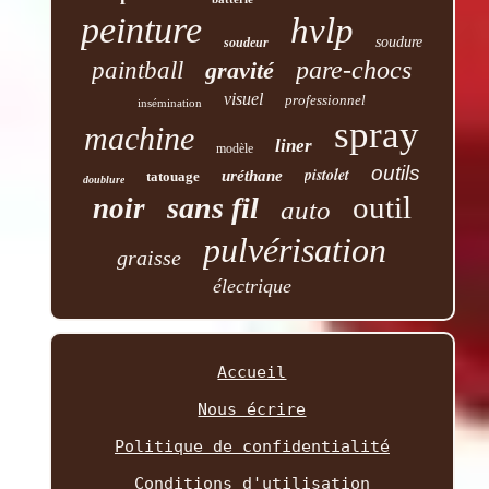
peinture
hvlp
soudure
soudeur
pare-chocs
paintball
gravité
visuel
professionnel
insémination
spray
machine
liner
modèle
outils
pistolet
uréthane
tatouage
doublure
outil
sans fil
noir
auto
pulvérisation
graisse
électrique
Accueil
Nous écrire
Politique de confidentialité
Conditions d'utilisation