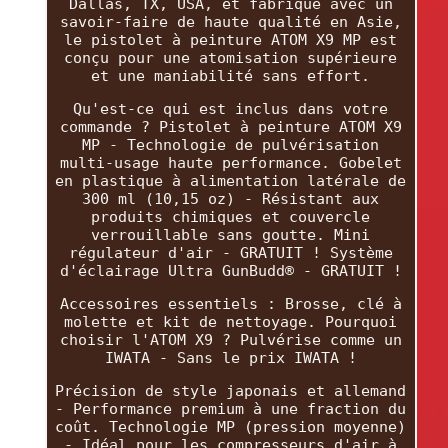
Dallas, TX, USA, et fabriqué avec un
savoir-faire de haute qualité en Asie,
le pistolet à peinture ATOM X9 MP est
conçu pour une atomisation supérieure
et une maniabilité sans effort.
Qu'est-ce qui est inclus dans votre
commande ? Pistolet à peinture ATOM X9
MP - Technologie de pulvérisation
multi-usage haute performance. Gobelet
en plastique à alimentation latérale de
300 ml (10,15 oz) - Résistant aux
produits chimiques et couvercle
verrouillable sans goutte. Mini
régulateur d'air - GRATUIT ! Système
d'éclairage Ultra GunBudd® - GRATUIT !
Accessoires essentiels : Brosse, clé à
molette et kit de nettoyage. Pourquoi
choisir l'ATOM X9 ? Pulvérise comme un
IWATA - Sans le prix IWATA !
Précision de style japonais et allemand
- Performance premium à une fraction du
coût. Technologie MP (pression moyenne)
- Idéal pour les compresseurs d'air à