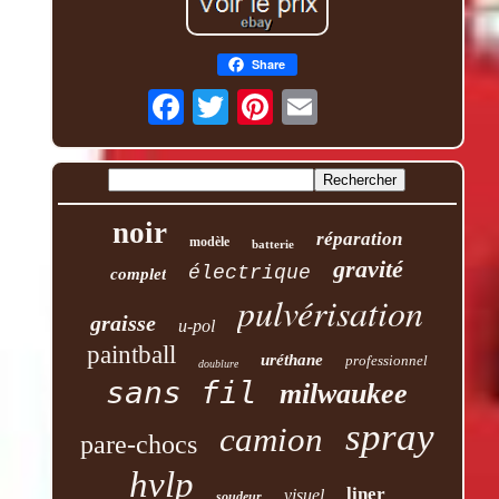
Share
noir
réparation
modèle
batterie
gravité
électrique
complet
pulvérisation
graisse
u-pol
paintball
uréthane
professionnel
doublure
sans fil
milwaukee
spray
camion
pare-chocs
hvlp
liner
visuel
soudeur