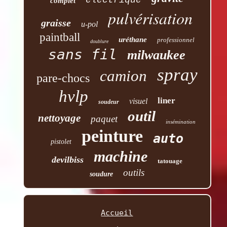
électrique
complet
pulvérisation
graisse
u-pol
paintball
uréthane
professionnel
doublure
sans fil
milwaukee
spray
camion
pare-chocs
hvlp
liner
visuel
soudeur
outil
nettoyage
paquet
insémination
peinture
auto
pistolet
machine
devilbiss
tatouage
outils
soudure
Accueil