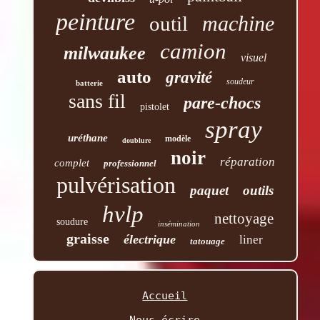
peinture
machine
outil
camion
milwaukee
visuel
auto
gravité
soudeur
batterie
sans fil
pare-chocs
pistolet
spray
uréthane
modèle
doublure
noir
réparation
complet
professionnel
pulvérisation
paquet
outils
hvlp
nettoyage
soudure
insémination
graisse
électrique
liner
tatouage
Accueil
Nous écrire