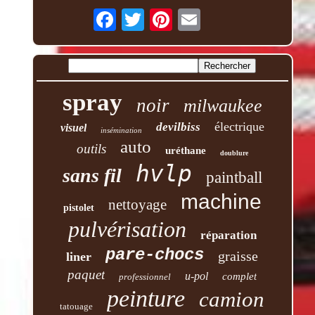
spray
noir
milwaukee
électrique
devilbiss
visuel
insémination
auto
outils
uréthane
doublure
hvlp
sans fil
paintball
machine
nettoyage
pistolet
pulvérisation
réparation
pare-chocs
graisse
liner
paquet
u-pol
complet
professionnel
peinture
camion
tatouage