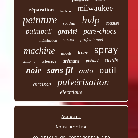
milwaukee
réparation
batterie
peinture
hvlp
soudure
soudeur
pare-chocs
paintball
gravité
visuel
professionnel
insémination
spray
machine
liner
modèle
outils
pistolet
uréthane
tatouage
doublure
outil
sans fil
noir
auto
pulvérisation
graisse
électrique
Accueil
Nous écrire
Politique de confidentialité