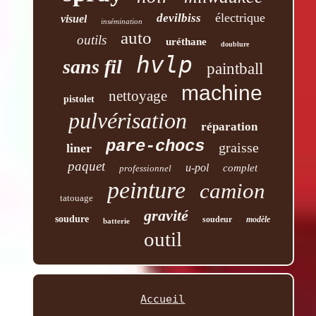
électrique
devilbiss
visuel
insémination
auto
outils
uréthane
doublure
hvlp
sans fil
paintball
machine
nettoyage
pistolet
pulvérisation
réparation
pare-chocs
graisse
liner
paquet
u-pol
complet
professionnel
peinture
camion
tatouage
gravité
soudure
soudeur
modèle
batterie
outil
Accueil