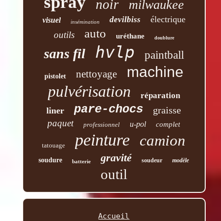
spray
noir
milwaukee
électrique
devilbiss
visuel
insémination
auto
outils
uréthane
doublure
hvlp
sans fil
paintball
machine
nettoyage
pistolet
pulvérisation
réparation
pare-chocs
graisse
liner
paquet
u-pol
complet
professionnel
peinture
camion
tatouage
gravité
soudure
soudeur
modèle
batterie
outil
Accueil