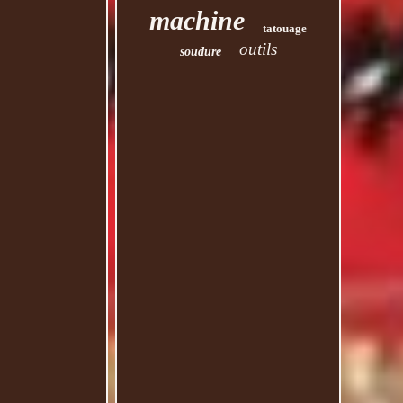
machine
tatouage
outils
soudure