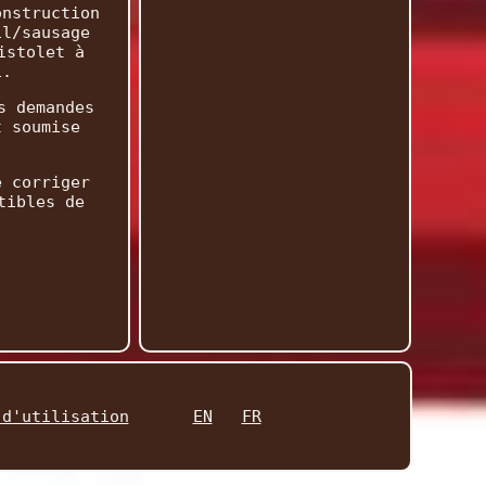
onstruction
il/sausage
istolet à
1.
s demandes
t soumise
e corriger
tibles de
 d'utilisation
EN
FR