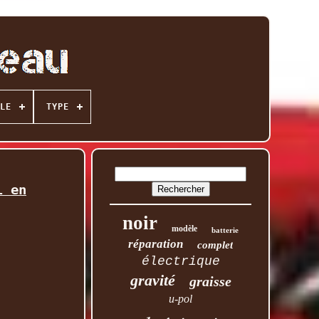
LE
TYPE
l en
noir
modèle
batterie
réparation
complet
électrique
gravité
graisse
u-pol