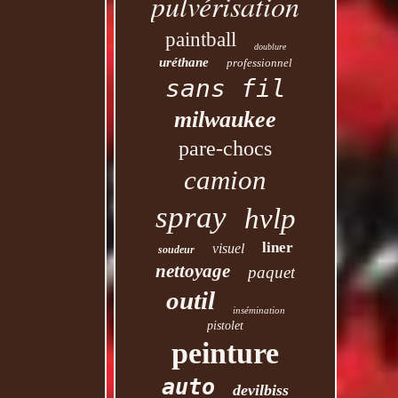
pulvérisation
paintball
doublure
uréthane
professionnel
sans fil
milwaukee
pare-chocs
camion
spray
hvlp
liner
visuel
soudeur
nettoyage
paquet
outil
insémination
pistolet
peinture
auto
devilbiss