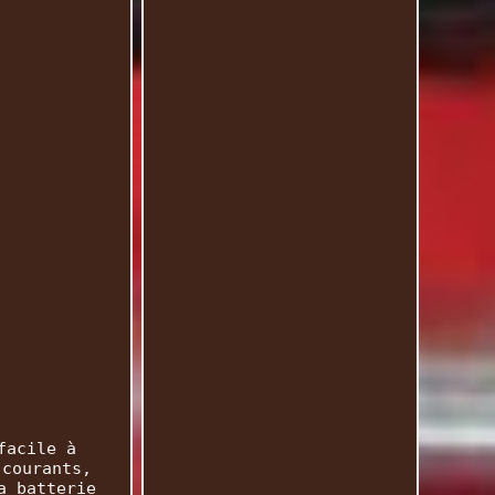
facile à
 courants,
a batterie