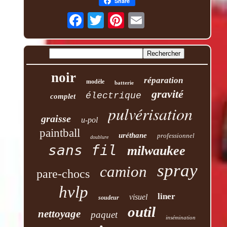
Share
noir
réparation
modèle
batterie
gravité
électrique
complet
pulvérisation
graisse
u-pol
paintball
uréthane
professionnel
doublure
sans fil
milwaukee
spray
camion
pare-chocs
hvlp
liner
visuel
soudeur
outil
nettoyage
paquet
insémination