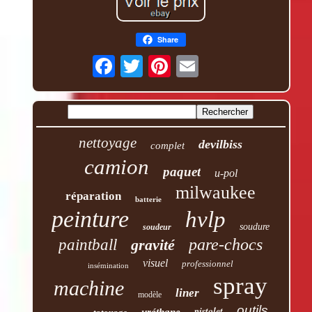
Share
nettoyage
devilbiss
complet
camion
paquet
u-pol
milwaukee
réparation
batterie
peinture
hvlp
soudure
soudeur
pare-chocs
paintball
gravité
visuel
professionnel
insémination
spray
machine
liner
modèle
outils
pistolet
uréthane