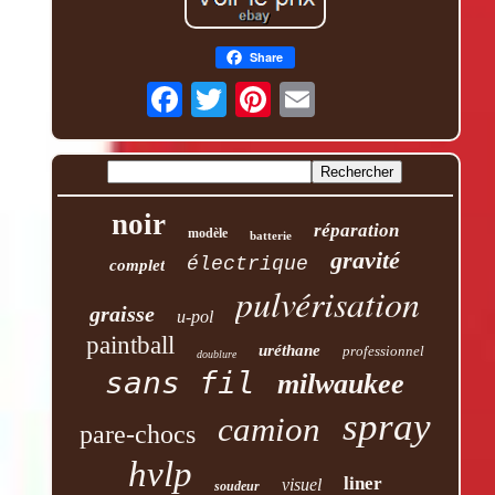
Share
noir
réparation
modèle
batterie
gravité
électrique
complet
pulvérisation
graisse
u-pol
paintball
uréthane
professionnel
doublure
sans fil
milwaukee
spray
camion
pare-chocs
hvlp
liner
visuel
soudeur