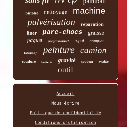
sans fil
paintball
machine
nettoyage
pistolet
pulvérisation
réparation
pare-chocs
graisse
liner
paquet
u-pol
complet
professionnel
peinture
camion
tatouage
gravité
soudure
soudeur
modèle
batterie
outil
Accueil
Nous écrire
Politique de confidentialité
Conditions d'utilisation