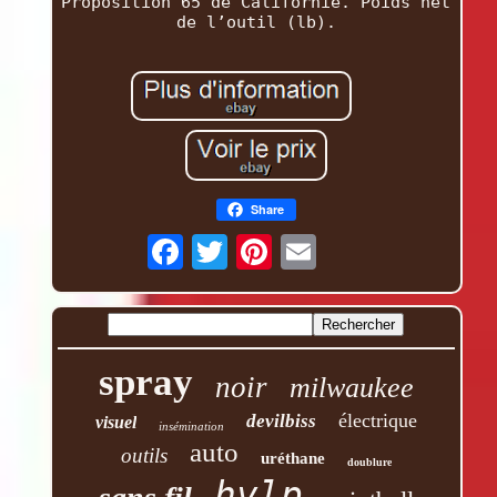
Proposition 65 de Californie. Poids net
de l’outil (lb).
Share
spray
noir
milwaukee
électrique
devilbiss
visuel
insémination
auto
outils
uréthane
doublure
hvlp