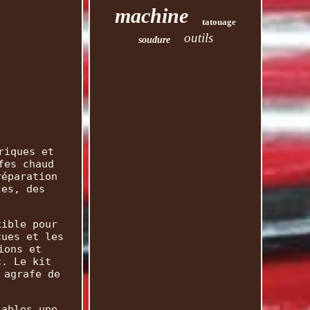
machine
tatouage
outils
soudure
riques et
fes chaud
réparation
les, des
xible pour
çues et les
ions et
c. Le kit
 agrafe de
sables une