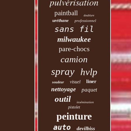
pulvérisation
paintball
doublure
uréthane
professionnel
sans fil
milwaukee
pare-chocs
camion
spray
hvlp
liner
visuel
soudeur
nettoyage
paquet
outil
insémination
pistolet
peinture
auto
devilbiss