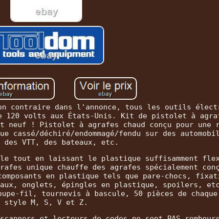
on contraire dans l'annonce, tous les outils élect
e 120 volts aux États-Unis. Kit de pistolet à agra
t neuf ! Pistolet à agrafes chaud conçu pour une 
ue cassé/déchiré/endommagé/fendu sur des automobi
 des VTT, des bateaux, etc.
le tout en laissant le plastique suffisamment fle
rafes unique chauffe des agrafes spécialement con
composants en plastique tels que pare-chocs, fixat
aux, onglets, épingles en plastique, spoilers, et
oupe-fil, tournevis à bascule, 50 pièces de chaque
style M, S, V et Z.
scanners et lecteurs de codes ne sont PAS rembour