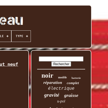
LE
TYPE
ut neuf
noir
modèle
batterie
réparation
complet
électrique
gravité
graisse
u-pol