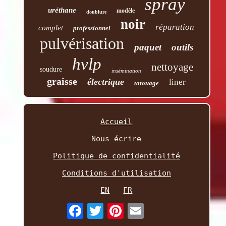
spray
uréthane
modèle
doublure
noir
réparation
complet
professionnel
pulvérisation
paquet
outils
hvlp
nettoyage
soudure
insémination
graisse
électrique
liner
tatouage
Accueil
Nous écrire
Politique de confidentialité
Conditions d'utilisation
EN
FR