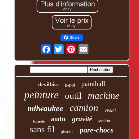
Share
paintball
devilbiss
u-pol
peinture
machine
outil
camion
milwaukee
visuel
auto
gravité
soudeur
batterie
sans fil
pare-chocs
pistolet