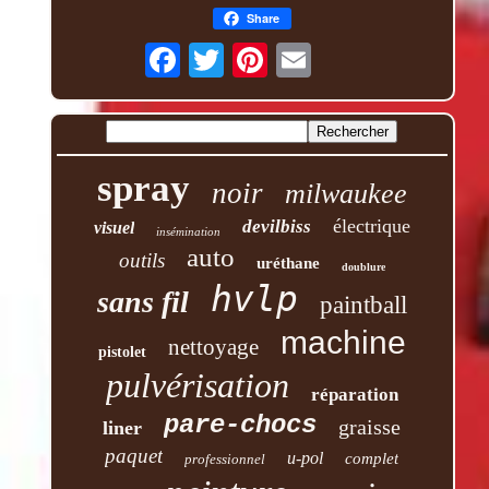
Share
spray
noir
milwaukee
électrique
devilbiss
visuel
insémination
auto
outils
uréthane
doublure
hvlp
sans fil
paintball
machine
nettoyage
pistolet
pulvérisation
réparation
pare-chocs
graisse
liner
paquet
u-pol
complet
professionnel