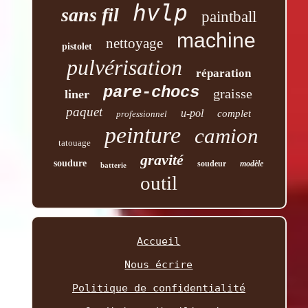
hvlp
sans fil
paintball
machine
nettoyage
pistolet
pulvérisation
réparation
pare-chocs
graisse
liner
paquet
u-pol
complet
professionnel
peinture
camion
tatouage
gravité
soudure
soudeur
modèle
batterie
outil
Accueil
Nous écrire
Politique de confidentialité