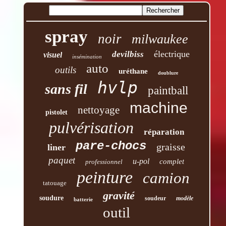
spray
noir
milwaukee
électrique
devilbiss
visuel
insémination
auto
outils
uréthane
doublure
hvlp
sans fil
paintball
machine
nettoyage
pistolet
pulvérisation
réparation
pare-chocs
graisse
liner
paquet
u-pol
complet
professionnel
peinture
camion
tatouage
gravité
soudure
soudeur
modèle
batterie
outil