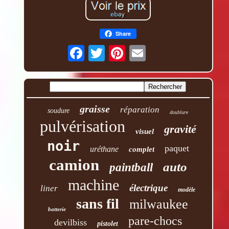
Share
graisse
réparation
soudure
doublure
pulvérisation
gravité
visuel
noir
paquet
uréthane
complet
camion
auto
paintball
machine
électrique
liner
modèle
sans fil
milwaukee
batterie
pare-chocs
devilbiss
pistolet