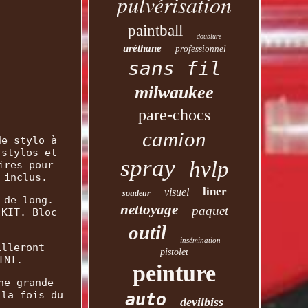
pulvérisation
paintball
doublure
uréthane
professionnel
sans fil
milwaukee
pare-chocs
camion
de stylo à
 stylos et
spray
hvlp
ires pour
 inclus.
liner
visuel
soudeur
 de long.
nettoyage
paquet
 KIT. Bloc
outil
insémination
illeront
pistolet
INI.
peinture
ne grande
 la fois du
auto
devilbiss