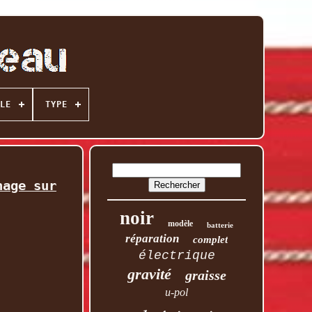
LE
TYPE
nage sur
noir
modèle
batterie
réparation
complet
électrique
gravité
graisse
u-pol