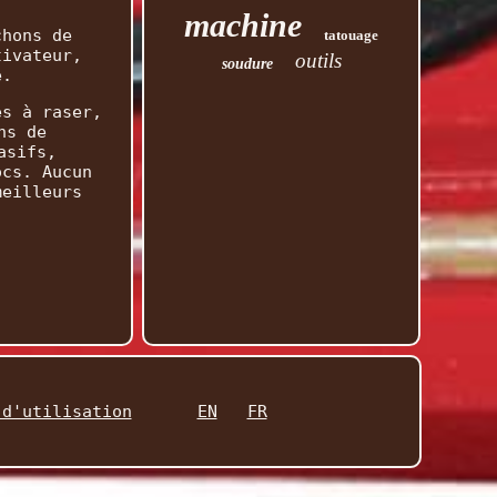
machine
chons de
tatouage
tivateur,
outils
soudure
e.
es à raser,
ns de
asifs,
ocs. Aucun
meilleurs
 d'utilisation
EN
FR