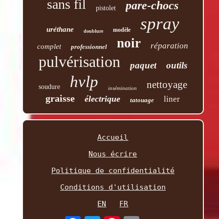
sans fil
pare-chocs
pistolet
spray
uréthane
modèle
doublure
noir
réparation
complet
professionnel
pulvérisation
paquet
outils
hvlp
nettoyage
soudure
insémination
graisse
électrique
liner
tatouage
Accueil
Nous écrire
Politique de confidentialité
Conditions d'utilisation
EN
FR