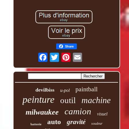
Share
paintball
devilbiss
u-pol
peinture
machine
outil
camion
milwaukee
visuel
auto
gravité
soudeur
batterie